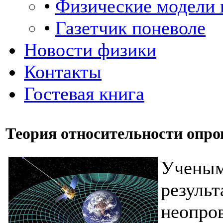
•
Физические модели 
•
Газетчик поневоле
Новости физики
Контакты
Гостевая книга
Теория относительности опр
Ученым
резу
неопро